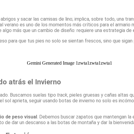
abrigos y sacar las camisas de lino; implica, sobre todo, una tra
o al verano es uno de los momentos más críticos para el armario 
ere algo más que un cambio de diseño: requiere una estrategia de e
eso para que tus pies no solo se sientan frescos, sino que sig
do atrás el Invierno
esado. Buscamos suelas tipo
track
, pieles gruesas y cañas altas q
l sol aprieta, seguir usando botas de invierno no solo es incómo
o de peso visual
. Debemos buscar zapatos que mantengan la es
o de dar un descanso a las botas de montaña y dar la bienvenida 