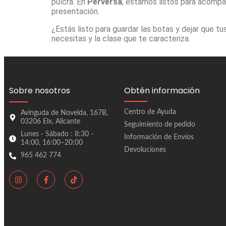
pulcra. En
Perversa
, estamos listos para acompa
presentación.
¿Estás listo para guardar las botas y dejar que tu
necesitas y la clase que te caracteriza.
Sobre nosotros
Obtén información
Centro de Ayuda
Avinguda de Novelda, 167B,
03206 Elx, Alicante
Seguimiento de pedido
Lunes - Sábado : 8:30 -
Información de Envíos
14:00, 16:00–20:00
Devoluciones
965 462 774