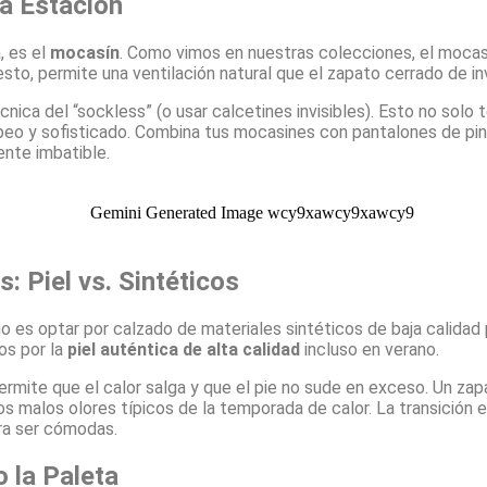
ia Estación
, es el
mocasín
. Como vimos en nuestras colecciones, el mocasín 
sto, permite una ventilación natural que el zapato cerrado de in
ca del “sockless” (o usar calcetines invisibles). Esto no solo 
peo y sofisticado. Combina tus mocasines con pantalones de pin
ente imbatible.
: Piel vs. Sintéticos
no es optar por calzado de materiales sintéticos de baja calidad
os por la
piel auténtica de alta calidad
incluso en verano.
Permite que el calor salga y que el pie no sude en exceso. Un z
s malos olores típicos de la temporada de calor. La transición e
ra ser cómodas.
o la Paleta