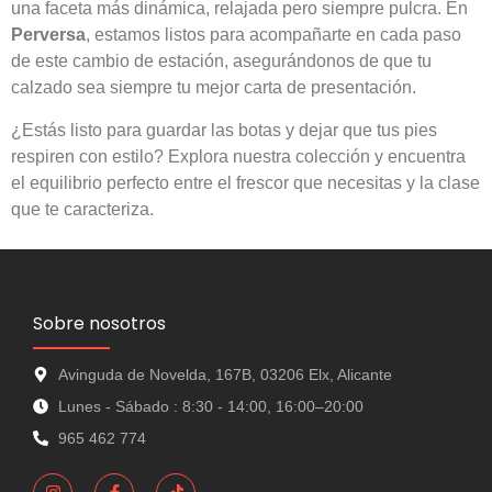
una faceta más dinámica, relajada pero siempre pulcra. En
Perversa
, estamos listos para acompañarte en cada paso
de este cambio de estación, asegurándonos de que tu
calzado sea siempre tu mejor carta de presentación.
¿Estás listo para guardar las botas y dejar que tus pies
respiren con estilo? Explora nuestra colección y encuentra
el equilibrio perfecto entre el frescor que necesitas y la clase
que te caracteriza.
Sobre nosotros
Avinguda de Novelda, 167B, 03206 Elx, Alicante
Lunes - Sábado : 8:30 - 14:00, 16:00–20:00
965 462 774