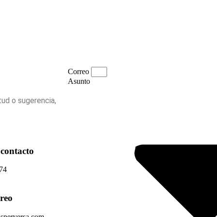
Correo
Asunto
tud o sugerencia,
contacto
74​
rreo
asperversa.com