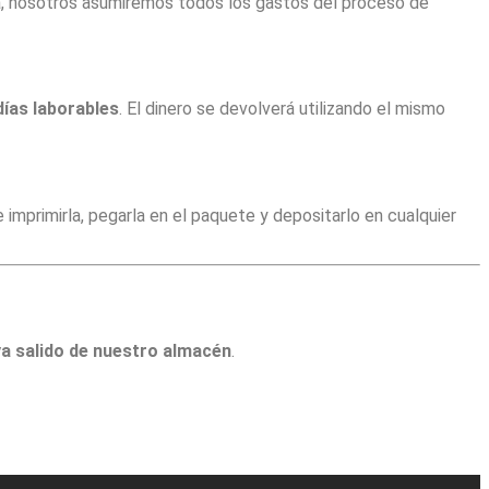
ra, nosotros asumiremos todos los gastos del proceso de
días laborables
. El dinero se devolverá utilizando el mismo
imprimirla, pegarla en el paquete y depositarlo en cualquier
ya salido de nuestro almacén
.