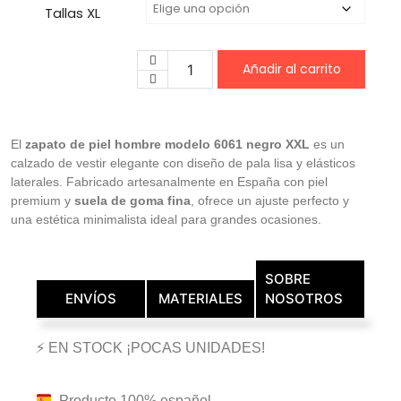
Tallas XL
Añadir al carrito
El
zapato de piel hombre modelo 6061 negro XXL
es un
calzado de vestir elegante con diseño de pala lisa y elásticos
laterales. Fabricado artesanalmente en España con piel
premium y
suela de goma fina
, ofrece un ajuste perfecto y
una estética minimalista ideal para grandes ocasiones.
SOBRE
ENVÍOS
MATERIALES
NOSOTROS
⚡ EN STOCK ¡POCAS UNIDADES!
Producto 100% español