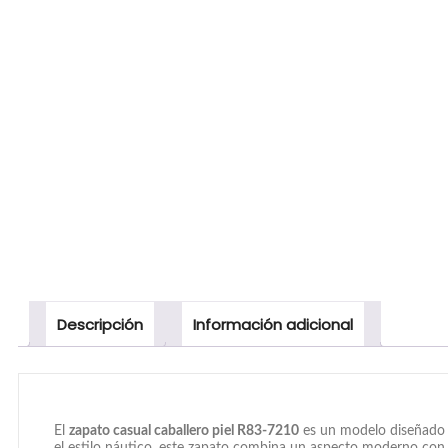
Descripción
Información adicional
El
zapato casual caballero piel R83-7210
es un modelo diseñado pa
el estilo náutico, este zapato combina un aspecto moderno con un