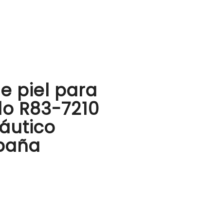
e piel para
lo R83-7210
áutico
spaña