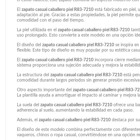
El
zapato casual caballero piel R83-7210
está fabricado en piel, 
adaptación al pie. Gracias a estas propiedades, la piel permite 
comodidad con el paso del tiempo.
La piel utilizada en el
zapato casual caballero piel R83-7210
tambi
uso prolongado. Esto convierte a este modelo en una opción id
El diseño del
zapato casual caballero piel R83-7210
se inspira en
flexible. Este tipo de diseño es muy popular por su estética cas
El
zapato casual caballero piel R83-7210
incorpora cierre mediant
sistema proporciona una sujeción adecuada y mejora la estabilid
La estructura del
zapato casual caballero piel R83-7210
está pens
comodidad durante largos periodos sin generar presión excesiva 
Otro aspecto importante del
zapato casual caballero piel R83-7
La plantilla ayuda a amortiguar el impacto al caminar y mejora l
La suela del
zapato casual caballero piel R83-7210
ofrece una bas
adherencia al suelo, aumentando la estabilidad en cada paso.
Además, el
zapato casual caballero piel R83-7210
destaca por su 
El diseño de este modelo combina perfectamente con diferentes 
vaqueros, chinos o ropa casual, convirtiéndose en una opción mu