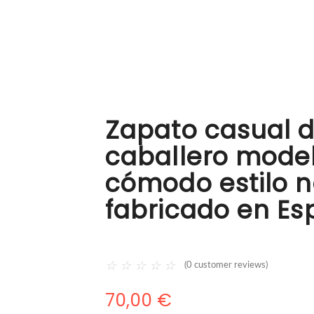
Zapato casual d
caballero mode
cómodo estilo n
fabricado en E
☆
☆
☆
☆
☆
(
0
customer reviews)
70,00
€