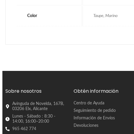
Color
Taupe, Marino
Sobre nosotros
Obtén información
Centro de Ayuda
Avinguda de Novelda, 167B,
03206 Elx, Alicante
Seguimiento de pedido
Lunes - Sábado : 8:30 -
Información de Envíos
14:00, 16:00–20:00
Devoluciones
965 462 774