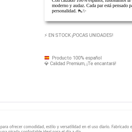
Con calzado 100% español, fusionamos la c
moderno y audaz. Cada par está pensado pa
personalidad. 👠✨
⚡ EN STOCK ¡POCAS UNIDADES!
Producto 100% español
💎 Calidad Premium, ¡Te encantará!
ra ofrecer comodidad, estilo y versatilidad en el uso diario. Fabricado e
a pisada confortable ideal para el día a día.