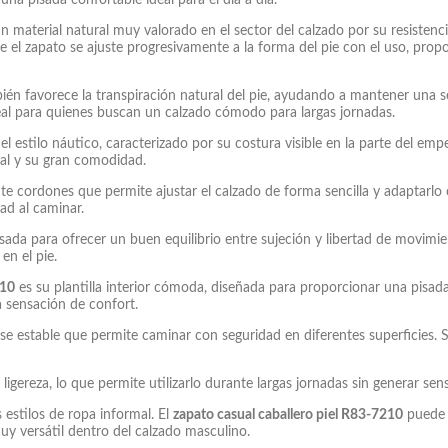
un material natural muy valorado en el sector del calzado por su resistenci
que el zapato se ajuste progresivamente a la forma del pie con el uso, pr
én favorece la transpiración natural del pie, ayudando a mantener una s
eal para quienes buscan un calzado cómodo para largas jornadas.
 el estilo náutico, caracterizado por su costura visible en la parte del e
ual y su gran comodidad.
e cordones que permite ajustar el calzado de forma sencilla y adaptarlo 
ad al caminar.
ada para ofrecer un buen equilibrio entre sujeción y libertad de movimi
en el pie.
210
es su plantilla interior cómoda, diseñada para proporcionar una pisada
a sensación de confort.
e estable que permite caminar con seguridad en diferentes superficies.
ligereza, lo que permite utilizarlo durante largas jornadas sin generar se
estilos de ropa informal. El
zapato casual caballero piel R83-7210
puede u
y versátil dentro del calzado masculino.