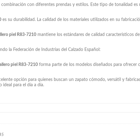
la combinación con diferentes prendas y estilos. Este tipo de tonalidad es
0
es su durabilidad. La calidad de los materiales utilizados en su fabrica
llero piel R83-7210
mantiene los estándares de calidad característicos de 
ando la Federación de Industrias del Calzado Español:
allero piel R83-7210
forma parte de los modelos diseñados para ofrecer co
elente opción para quienes buscan un zapato cómodo, versátil y fabricad
ideal para el día a día.
 45