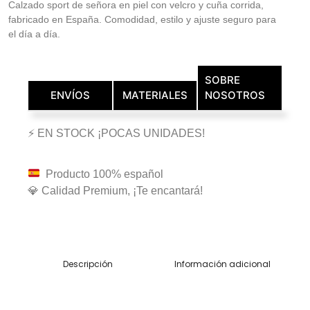
Calzado sport de señora en piel con velcro y cuña corrida,
fabricado en España. Comodidad, estilo y ajuste seguro para
el día a día.
SOBRE
ENVÍOS
MATERIALES
NOSOTROS
⚡ EN STOCK ¡POCAS UNIDADES!
Producto 100% español
💎 Calidad Premium, ¡Te encantará!
Descripción
Información adicional