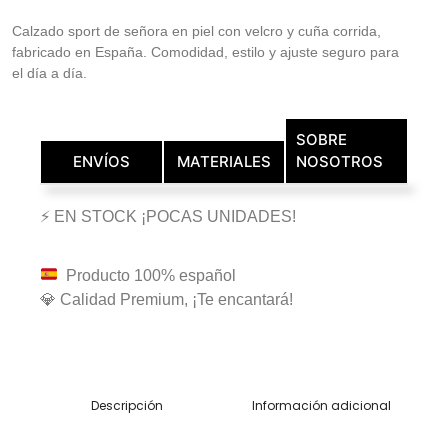
Calzado sport de señora en piel con velcro y cuña corrida,
fabricado en España. Comodidad, estilo y ajuste seguro para
el día a día.
SOBRE
ENVÍOS
MATERIALES
NOSOTROS
⚡ EN STOCK ¡POCAS UNIDADES!
Producto 100% español
💎 Calidad Premium, ¡Te encantará!
Descripción
Información adicional