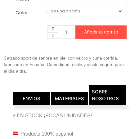
Color
Añadir al carrito
Calzado sport de señora en piel con velcro y cuña corrida,
fabricado en España. Comodidad, estilo y ajuste seguro para
el día a día.
SOBRE
ENVÍOS
MATERIALES
NOSOTROS
⚡ EN STOCK ¡POCAS UNIDADES!
Producto 100% español