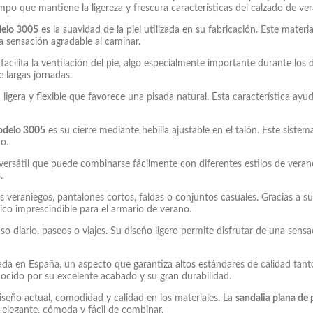
po que mantiene la ligereza y frescura características del calzado de ve
delo 3005
es la suavidad de la piel utilizada en su fabricación. Este materi
a sensación agradable al caminar.
facilita la ventilación del pie, algo especialmente importante durante los 
 largas jornadas.
ligera y flexible que favorece una pisada natural. Esta característica ay
modelo 3005
es su cierre mediante hebilla ajustable en el talón. Este sistem
o.
rsátil que puede combinarse fácilmente con diferentes estilos de verano
.
 veraniegos, pantalones cortos, faldas o conjuntos casuales. Gracias a su 
ico imprescindible para el armario de verano.
 diario, paseos o viajes. Su diseño ligero permite disfrutar de una sensac
ada en España, un aspecto que garantiza altos estándares de calidad tant
ocido por su excelente acabado y su gran durabilidad.
ño actual, comodidad y calidad en los materiales. La
sandalia plana de
a elegante, cómoda y fácil de combinar.