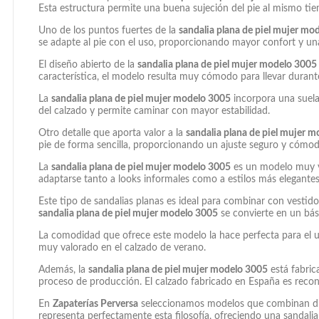
Esta estructura permite una buena sujeción del pie al mismo tiem
Uno de los puntos fuertes de la
sandalia plana de piel mujer mo
se adapte al pie con el uso, proporcionando mayor confort y un
El diseño abierto de la
sandalia plana de piel mujer modelo 3005
característica, el modelo resulta muy cómodo para llevar durante
La
sandalia plana de piel mujer modelo 3005
incorpora una suela 
del calzado y permite caminar con mayor estabilidad.
Otro detalle que aporta valor a la
sandalia plana de piel mujer 
pie de forma sencilla, proporcionando un ajuste seguro y cómod
La
sandalia plana de piel mujer modelo 3005
es un modelo muy ve
adaptarse tanto a looks informales como a estilos más elegantes
Este tipo de sandalias planas es ideal para combinar con vestidos
sandalia plana de piel mujer modelo 3005
se convierte en un bás
La comodidad que ofrece este modelo la hace perfecta para el uso
muy valorado en el calzado de verano.
Además, la
sandalia plana de piel mujer modelo 3005
está fabric
proceso de producción. El calzado fabricado en España es recon
En
Zapaterías Perversa
seleccionamos modelos que combinan dise
representa perfectamente esta filosofía, ofreciendo una sandali