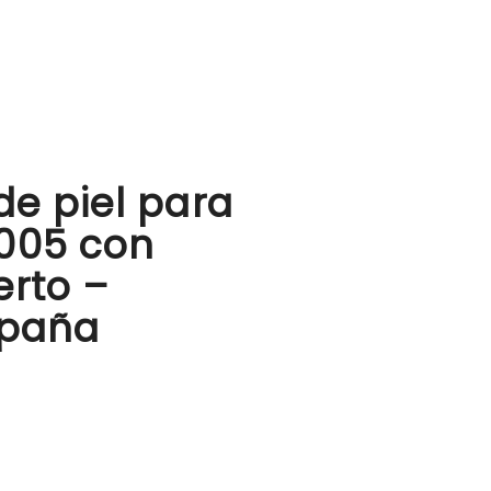
de piel para
005 con
erto –
spaña