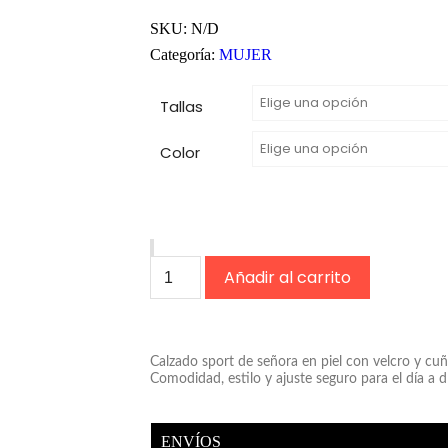
SKU:
N/D
Categoría:
MUJER
Tallas
Color
Añadir al carrito
Calzado sport de señora en piel con velcro y cuñ
Comodidad, estilo y ajuste seguro para el día a d
ENVÍOS