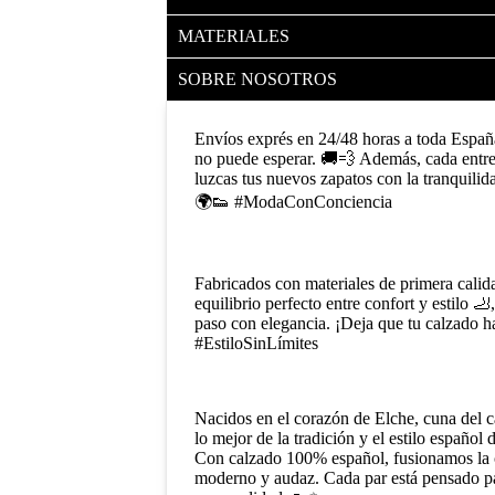
MATERIALES
SOBRE NOSOTROS
Envíos exprés en 24/48 horas a toda Españ
no puede esperar. 🚚💨 Además, cada entre
luzcas tus nuevos zapatos con la tranquilid
🌍👟 #ModaConConciencia
Fabricados con materiales de primera calid
equilibrio perfecto entre confort y estilo 
paso con elegancia. ¡Deja que tu calzado ha
#EstiloSinLímites
Nacidos en el corazón de Elche, cuna del c
lo mejor de la tradición y el estilo español
Con calzado 100% español, fusionamos la c
moderno y audaz. Cada par está pensado pa