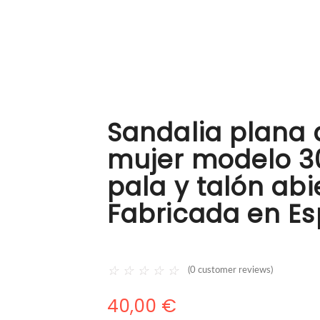
Sandalia plana 
mujer modelo 3
pala y talón abi
Fabricada en E
☆
☆
☆
☆
☆
(
0
customer reviews)
40,00
€