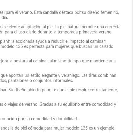
l para el verano. Esta sandalia destaca por su diseño femenino,
 día.
a excelente adaptación al pie. La piel natural permite una correcta
ón para el uso diario durante la temporada primavera-verano.
plantilla acolchada ayuda a reducir el impacto al caminar,
r modelo 135 es perfecta para mujeres que buscan un calzado
 mejora la postura al caminar, al mismo tiempo que mantiene una
que aportan un estilo elegante y veraniego. Las tiras combinan
dos, pantalones o conjuntos informales.
ar. Su diseño abierto permite que el pie respire correctamente,
s o viajes de verano. Gracias a su equilibrio entre comodidad y
reconocido por su comodidad y durabilidad.
 sandalia de piel cómoda para mujer modelo 135 es un ejemplo