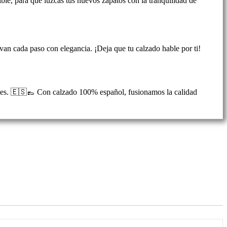
le, para que luzcas tus nuevos zapatos con la tranquilidad de
evan cada paso con elegancia. ¡Deja que tu calzado hable por ti!
s pies. 🇪🇸👞 Con calzado 100% español, fusionamos la calidad