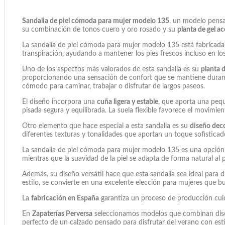
Sandalia de piel cómoda para mujer modelo 135
, un modelo pensa
su combinación de tonos cuero y oro rosado y su
planta de gel a
La sandalia de piel cómoda para mujer modelo 135 está fabricad
transpiración, ayudando a mantener los pies frescos incluso en l
Uno de los aspectos más valorados de esta sandalia es su
planta d
proporcionando una sensación de confort que se mantiene durant
cómodo para caminar, trabajar o disfrutar de largos paseos.
El diseño incorpora una
cuña ligera y estable
, que aporta una pequ
pisada segura y equilibrada. La suela flexible favorece el movimi
Otro elemento que hace especial a esta sandalia es su
diseño deco
diferentes texturas y tonalidades que aportan un toque sofistica
La sandalia de piel cómoda para mujer modelo 135 es una opción p
mientras que la suavidad de la piel se adapta de forma natural al
Además, su diseño versátil hace que esta sandalia sea ideal para 
estilo, se convierte en una excelente elección para mujeres que b
La
fabricación en España
garantiza un proceso de producción cuida
En
Zapaterías Perversa
seleccionamos modelos que combinan diseño
perfecto de un calzado pensado para disfrutar del verano con esti