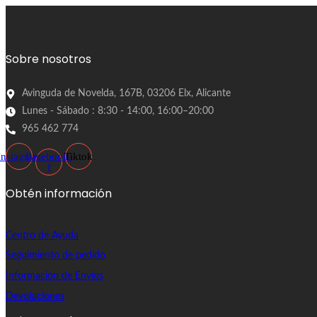
Sobre nosotros
Avinguda de Novelda, 167B, 03206 Elx, Alicante
Lunes - Sábado : 8:30 - 14:00, 16:00–20:00
965 462 774
Instagram
Facebook-
Tiktok
f
Obtén información
Centro de Ayuda
Seguimiento de pedido
Información de Envíos
Devoluciones