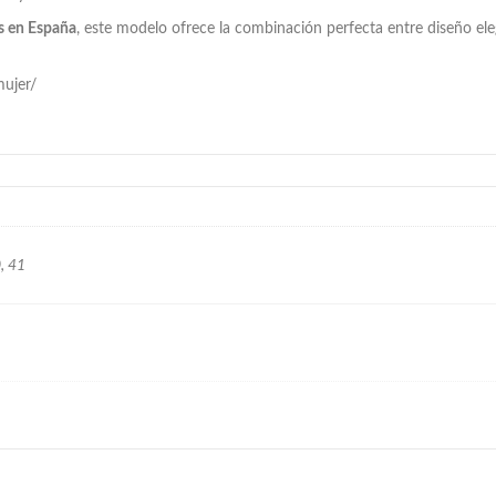
s en España
, este modelo ofrece la combinación perfecta entre diseño el
mujer/
0, 41