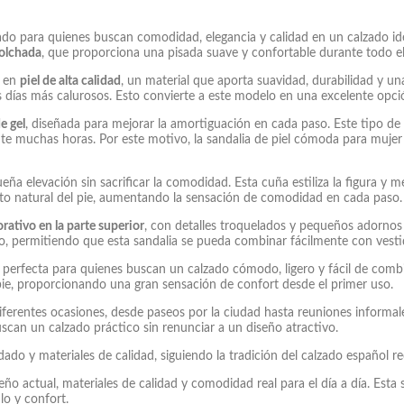
do para quienes buscan comodidad, elegancia y calidad en un calzado idea
colchada
, que proporciona una pisada suave y confortable durante todo el
a en
piel de alta calidad
, un material que aporta suavidad, durabilidad y un
os días más calurosos. Esto convierte a este modelo en una excelente opci
e gel
, diseñada para mejorar la amortiguación en cada paso. Este tipo de 
e muchas horas. Por este motivo, la sandalia de piel cómoda para muje
eña elevación sin sacrificar la comodidad. Esta cuña estiliza la figura y
ento natural del pie, aumentando la sensación de comodidad en cada paso.
rativo en la parte superior
, con detalles troquelados y pequeños adornos 
do, permitiendo que esta sandalia se pueda combinar fácilmente con vesti
erfecta para quienes buscan un calzado cómodo, ligero y fácil de combin
 pie, proporcionando una gran sensación de confort desde el primer uso.
diferentes ocasiones, desde paseos por la ciudad hasta reuniones informale
uscan un calzado práctico sin renunciar a un diseño atractivo.
do y materiales de calidad, siguiendo la tradición del calzado español 
 actual, materiales de calidad y comodidad real para el día a día. Esta
lo y confort.