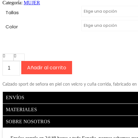
Categoría:
MUJER
Tallas
Color
Sandalia
Añadir al carrito
de
piel
cómoda
Calzado sport de señora en piel con velcro y cuña corrida, fabricado en 
para
mujer
modelo
ENVÍOS
135
color
MATERIALES
cuero
y
SOBRE NOSOTROS
oro
rosado
con