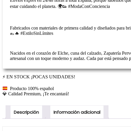
Envíos exprés en 24/48 horas a toda España, porque sabemos que e
cuña
estar cuidando el planeta. 🌍👟 #ModaConConciencia
y
planta
de
gel
Fabricados con materiales de primera calidad y diseñados para brin
–
👞🔥 #EstiloSinLímites
Fabricada
en
España
cantidad
Nacidos en el corazón de Elche, cuna del calzado, Zapatería Perve
artesanal con un toque moderno y audaz. Cada par está pensado 
⚡ EN STOCK ¡POCAS UNIDADES!
Producto 100% español
💎 Calidad Premium, ¡Te encantará!
Descripción
Información adicional