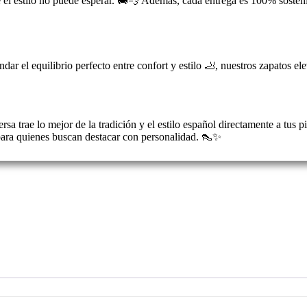
l estilo no puede esperar. 🚚💨 Además, cada entrega es 100% sostenib
dar el equilibrio perfecto entre confort y estilo 🦶, nuestros zapatos el
rsa trae lo mejor de la tradición y el estilo español directamente a tu
para quienes buscan destacar con personalidad. 👠✨