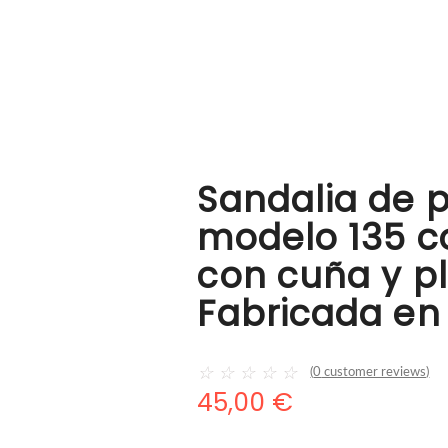
Sandalia de 
modelo 135 co
con cuña y pl
Fabricada en
☆
☆
☆
☆
☆
(
0
customer reviews)
45,00
€