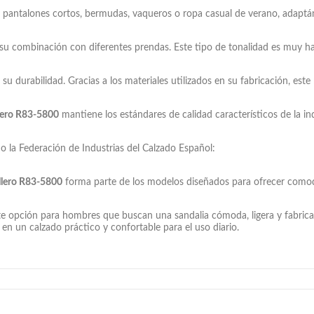
antalones cortos, bermudas, vaqueros o ropa casual de verano, adaptánd
a su combinación con diferentes prendas. Este tipo de tonalidad es muy h
 su durabilidad. Gracias a los materiales utilizados en su fabricación, es
llero R83-5800
mantiene los estándares de calidad característicos de la in
o la Federación de Industrias del Calzado Español:
allero R83-5800
forma parte de los modelos diseñados para ofrecer comodi
e opción para hombres que buscan una sandalia cómoda, ligera y fabrica
n en un calzado práctico y confortable para el uso diario.