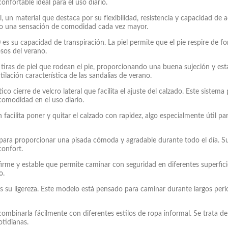
onfortable ideal para el uso diario.
, un material que destaca por su flexibilidad, resistencia y capacidad de a
ndo una sensación de comodidad cada vez mayor.
0
es su capacidad de transpiración. La piel permite que el pie respire de 
sos del verano.
tiras de piel que rodean el pie, proporcionando una buena sujeción y esta
ilación característica de las sandalias de verano.
o cierre de velcro lateral que facilita el ajuste del calzado. Este sistema 
comodidad en el uso diario.
facilita poner y quitar el calzado con rapidez, algo especialmente útil p
para proporcionar una pisada cómoda y agradable durante todo el día. S
confort.
irme y estable que permite caminar con seguridad en diferentes superfic
o.
s su ligereza. Este modelo está pensado para caminar durante largos peri
ombinarla fácilmente con diferentes estilos de ropa informal. Se trata de
tidianas.