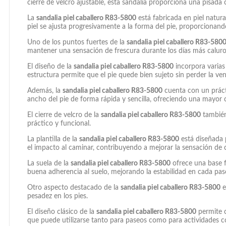
cierre de velcro ajustable, esta sandalia proporciona una pisada c
La
sandalia piel caballero R83-5800
está fabricada en piel natural
piel se ajusta progresivamente a la forma del pie, proporciona
Uno de los puntos fuertes de la
sandalia piel caballero R83-580
mantener una sensación de frescura durante los días más caluro
El diseño de la
sandalia piel caballero R83-5800
incorpora varias 
estructura permite que el pie quede bien sujeto sin perder la vent
Además, la
sandalia piel caballero R83-5800
cuenta con un práctic
ancho del pie de forma rápida y sencilla, ofreciendo una mayor 
El cierre de velcro de la
sandalia piel caballero R83-5800
también 
práctico y funcional.
La plantilla de la
sandalia piel caballero R83-5800
está diseñada 
el impacto al caminar, contribuyendo a mejorar la sensación de 
La suela de la
sandalia piel caballero R83-5800
ofrece una base f
buena adherencia al suelo, mejorando la estabilidad en cada pas
Otro aspecto destacado de la
sandalia piel caballero R83-5800
e
pesadez en los pies.
El diseño clásico de la
sandalia piel caballero R83-5800
permite c
que puede utilizarse tanto para paseos como para actividades co