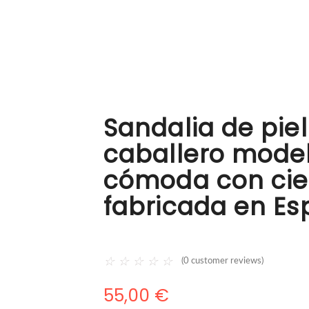
Sandalia de pie
caballero mode
cómoda con cier
fabricada en E
☆
☆
☆
☆
☆
(
0
customer reviews)
55,00
€