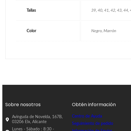
Tallas
39, 40, 41, 42, 43, 44,
Color
Negro, Marrón
Sobre nosotros
Obtén información
Centro de Ayuda
Avinguda de Novelda, 167B,
03206 Elx, Alicante
Seguimiento de pedido
Lunes - Sábado : 8:30 -