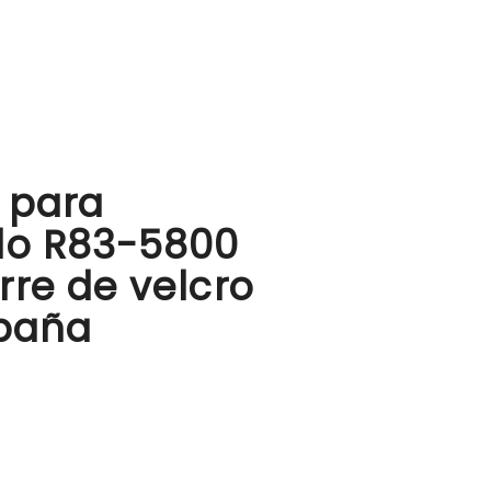
l para
lo R83-5800
re de velcro
spaña