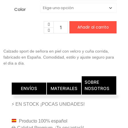
Color
Añadir al carrito
Calzado sport de señora en piel con velcro y cuña corrida,
fabricado en España. Comodidad, estilo y ajuste seguro para
el día a día.
SOBRE
ENVÍOS
MATERIALES
NOSOTROS
⚡ EN STOCK ¡POCAS UNIDADES!
Producto 100% español
💎 Calidad Premium, ¡Te encantará!