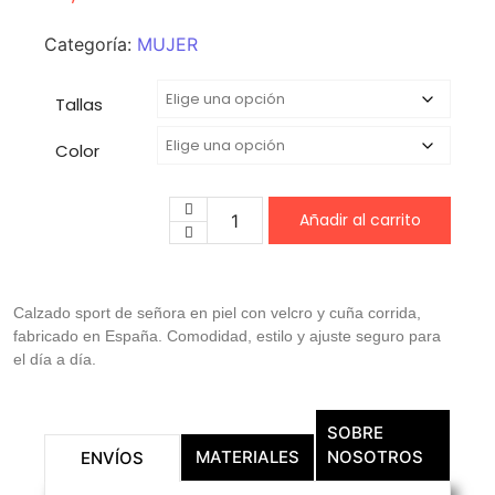
Categoría:
MUJER
Tallas
Color
Añadir al carrito
Calzado sport de señora en piel con velcro y cuña corrida,
fabricado en España. Comodidad, estilo y ajuste seguro para
el día a día.
SOBRE
MATERIALES
NOSOTROS
ENVÍOS