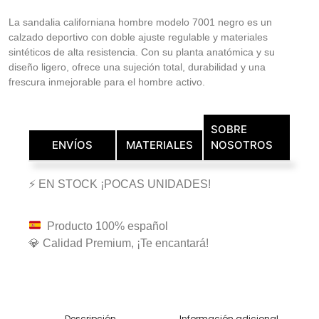
La sandalia californiana hombre modelo 7001 negro es un
calzado deportivo con doble ajuste regulable y materiales
sintéticos de alta resistencia. Con su planta anatómica y su
diseño ligero, ofrece una sujeción total, durabilidad y una
frescura inmejorable para el hombre activo.
SOBRE
ENVÍOS
MATERIALES
NOSOTROS
⚡ EN STOCK ¡POCAS UNIDADES!
Producto 100% español
💎 Calidad Premium, ¡Te encantará!
Descripción
Información adicional