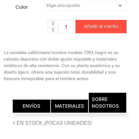
Color
Añadir al carrito
La sandalia californiana hombre modelo 7001 negro es un
calzado deportivo con doble ajuste regulable y materiales
sintéticos de alta resistencia. Con su planta anatómica y su
diseño ligero, ofrece una sujeción total, durabilidad y una
frescura inmejorable para el hombre activo.
SOBRE
ENVÍOS
MATERIALES
NOSOTROS
⚡ EN STOCK ¡POCAS UNIDADES!