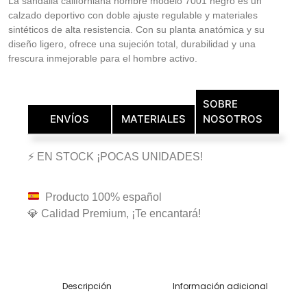
La sandalia californiana hombre modelo 7001 negro es un
calzado deportivo con doble ajuste regulable y materiales
sintéticos de alta resistencia. Con su planta anatómica y su
diseño ligero, ofrece una sujeción total, durabilidad y una
frescura inmejorable para el hombre activo.
SOBRE
ENVÍOS
MATERIALES
NOSOTROS
⚡ EN STOCK ¡POCAS UNIDADES!
Producto 100% español
💎 Calidad Premium, ¡Te encantará!
Descripción
Información adicional