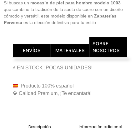
Si buscas un
mocasín de piel para hombre modelo 1003
que combine la tradición de la suela de cuero con un diseño
cómodo y versátil, este modelo disponible en
Zapaterías
Perversa
es la elección definitiva para tu estilo.
SOBRE
ENVÍOS
MATERIALES
NOSOTROS
⚡ EN STOCK ¡POCAS UNIDADES!
Producto 100% español
💎 Calidad Premium, ¡Te encantará!
Descripción
Información adicional