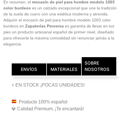
En resumen, el
mocasín de piel para hombre modelo 1003
color burdeos
es un calzado excepcional que une la tradición
de la suela de cuero con una estética moderna y atrevida.
Adquirir el mocasín de piel para hombre modelo 1003 color
burdeos en
Zapaterías Perversa
es garantía de llevar en tus
pies un producto artesanal español de primer nivel, diseñado
para ofrecerte la máxima comodidad sin renunciar jamás a la
elegancia.
SOBRE
ENVÍOS
MATERIALES
NOSOTROS
⚡ EN STOCK ¡POCAS UNIDADES!
Producto 100% español
💎 Calidad Premium, ¡Te encantará!