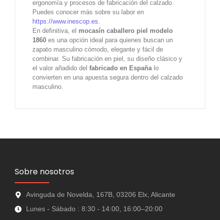
ergonomía y procesos de fabricación del calzado.
Puedes conocer más sobre su labor en
https://www.inescop.es
.
En definitiva, el
mocasín caballero piel modelo
1860
es una opción ideal para quienes buscan un
zapato masculino cómodo, elegante y fácil de
combinar. Su fabricación en piel, su diseño clásico y
el valor añadido del
fabricado en España
lo
convierten en una apuesta segura dentro del calzado
masculino.
Sobre nosotros
Avinguda de Novelda, 167B, 03206 Elx, Alicante
Lunes - Sábado : 8:30 - 14:00, 16:00–20:00