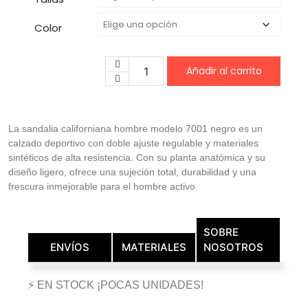
Color
Añadir al carrito
La sandalia californiana hombre modelo 7001 negro es un
calzado deportivo con doble ajuste regulable y materiales
sintéticos de alta resistencia. Con su planta anatómica y su
diseño ligero, ofrece una sujeción total, durabilidad y una
frescura inmejorable para el hombre activo.
SOBRE
ENVÍOS
MATERIALES
NOSOTROS
⚡ EN STOCK ¡POCAS UNIDADES!