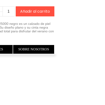
Añadir al carrito
5000 negro es un calzado de piel
 Su diseño plano y su cinta negra
ad total para disfrutar del verano con
ES
SOBRE NOSOTROS