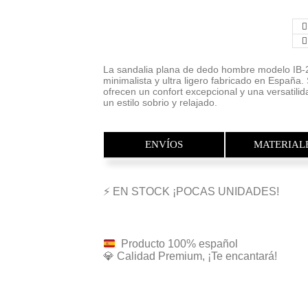
La sandalia plana de dedo hombre modelo IB-2
minimalista y ultra ligero fabricado en España.
ofrecen un confort excepcional y una versatilid
un estilo sobrio y relajado.
ENVÍOS
MATERIAL
⚡ EN STOCK ¡POCAS UNIDADES!
Producto 100% español
💎 Calidad Premium, ¡Te encantará!