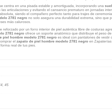
e centra en una pisada estable y amortiguada, incorporando una
sue
as articulaciones y evitando el cansancio prematuro en jornadas intens
d absoluta, siendo el compañero perfecto tanto para trajes de ceremon
delo 2781 negro
no solo asegura una durabilidad extrema, sino que p
meses más calurosos.
e reforzado por un forro interior de piel auténtica libre de costuras a
elo 2781 negro
ofrece un soporte anatómico que distribuye el peso de
e piel hombre modelo 2781 negro
es ideal con pantalones de vestir d
Comprar el
zapato de piel hombre modelo 2781 negro
en Zapaterías 
 forma real de tus pies.
44, 45