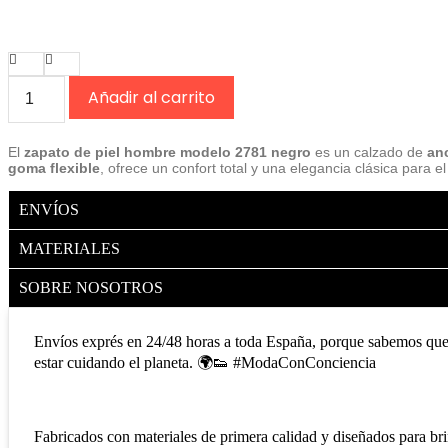
Zapato
Añadir al carrito
de
piel
para
El
zapato de piel hombre modelo 2781 negro
es un calzado de
an
hombre
goma flexible
, ofrece un confort total y una elegancia clásica para e
modelo
2781
negro
ENVÍOS
de
ancho
MATERIALES
especial
cantidad
SOBRE NOSOTROS
Envíos exprés en 24/48 horas a toda España, porque sabemos que e
estar cuidando el planeta. 🌍👟 #ModaConConciencia
Fabricados con materiales de primera calidad y diseñados para brin