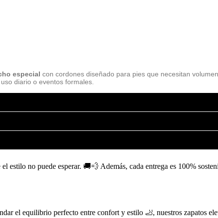
cho especial
con cordones diseñado para pies que necesitan volumen 
l uso diario o eventos formales.
l estilo no puede esperar. 🚚💨 Además, cada entrega es 100% sostenib
dar el equilibrio perfecto entre confort y estilo 🦶, nuestros zapatos el