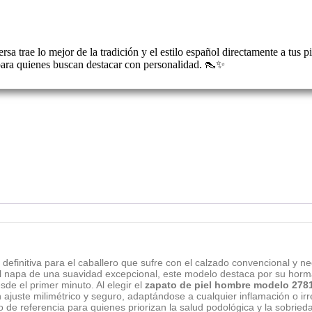
rsa trae lo mejor de la tradición y el estilo español directamente a tu
para quienes buscan destacar con personalidad. 👠✨
 definitiva para el caballero que sufre con el calzado convencional y n
l napa de una suavidad excepcional, este modelo destaca por su horma
e el primer minuto. Al elegir el
zapato de piel hombre modelo 278
 ajuste milimétrico y seguro, adaptándose a cualquier inflamación o irre
de referencia para quienes priorizan la salud podológica y la sobrieda