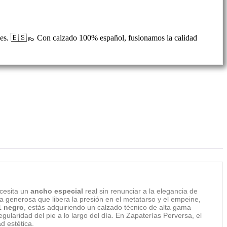
s pies. 🇪🇸👞 Con calzado 100% español, fusionamos la calidad
ecesita un
ancho especial
real sin renunciar a la elegancia de
 generosa que libera la presión en el metatarso y el empeine,
1 negro
, estás adquiriendo un calzado técnico de alta gama
gularidad del pie a lo largo del día. En Zapaterías Perversa, el
d estética.