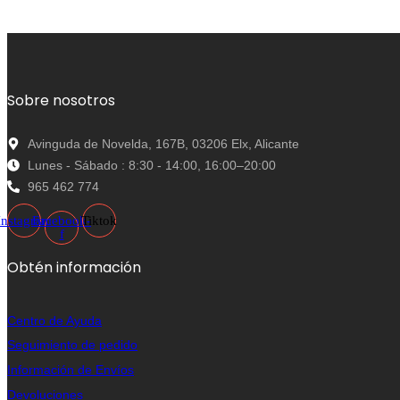
Sobre nosotros
Avinguda de Novelda, 167B, 03206 Elx, Alicante
Lunes - Sábado : 8:30 - 14:00, 16:00–20:00
965 462 774
Instagram
Facebook-
Tiktok
f
Obtén información
Centro de Ayuda
Seguimiento de pedido
Información de Envíos
Devoluciones