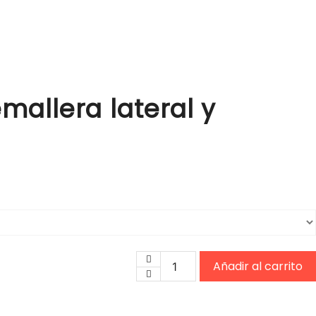
mallera lateral y
Añadir al carrito
5682 Botín con cuña en pi