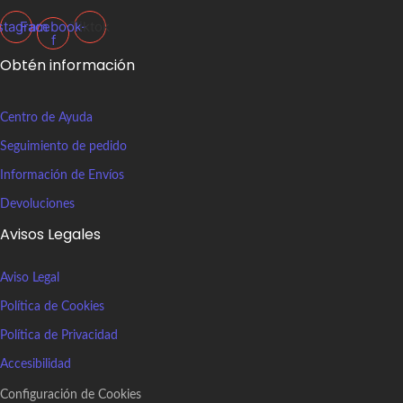
stagram
Facebook-
Tiktok
f
Obtén información
Centro de Ayuda
Seguimiento de pedido
Información de Envíos
Devoluciones
Avisos Legales
Aviso Legal
Política de Cookies
Política de Privacidad
Accesibilidad
Configuración de Cookies