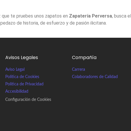
ez que te pruebes unos zapatos en
Zapatería Perversa
, busca e
pedazo de historia, de esfuerzo y de pasión ilicitana.
Avisos Legales
Compañía
Aviso Legal
Carrera
Política de Cookies
Colaboradores de Calidad
Política de Privacidad
Accesibilidad
Configuración de Cookies