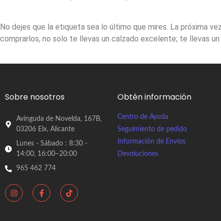
No dejes que la etiqueta sea lo último que mires. La próxima v
comprarlos, no solo te llevas un calzado excelente; te llevas un 
Sobre nosotros
Obtén información
Centro de Ayuda
Avinguda de Novelda, 167B,
03206 Elx, Alicante
Seguimiento de pedido
Información de Envíos
Lunes - Sábado : 8:30 -
14:00, 16:00–20:00
Devoluciones
965 462 774