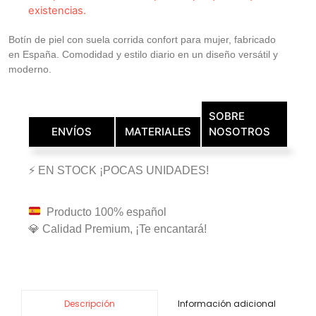
existencias.
Botín de piel con suela corrida confort para mujer, fabricado
en España. Comodidad y estilo diario en un diseño versátil y
moderno.
SOBRE
ENVÍOS
MATERIALES
NOSOTROS
⚡ EN STOCK ¡POCAS UNIDADES!
Producto 100% español
💎 Calidad Premium, ¡Te encantará!
Información adicional
Descripción